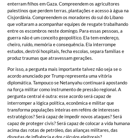
enterram filhos em Gaza. Compreendem os agricultores
palestinos que perdem terras, plantações e acesso à água na
Cisjordânia. Compreendem os moradores do sul do Líbano
que voltaram a acompanhar equipes de resgate trabalhando
entre os escombros neste domingo. Para essas pessoas, a
guerra não é um conceito geopolítico. Ela tem endereço,
cheiro, ruído, memória e consequência. Ela interrompe
estudos, destrói hospitais, fecha escolas, separa famílias e
produz traumas que atravessam gerações.
Por isso, a pergunta mais importante talvez não seja se o
acordo anunciado por Trump representa uma vitória
diplomática. Tampouco se Netanyahu continuará apostando
na força militar como instrumento de pressão regional. A
pergunta central é outra: esse acordo será capaz de
interromper a lógica política, econômica e militar que
transforma populações inteiras em reféns de interesses
estratégicos? Será capaz de impedir novos ataques? Será
capaz de proteger civis? Será capaz de colocar a vida humana
acima das rotas de petróleo, das alianças militares, das
disputas de influência e dos cálculos eleitorais?