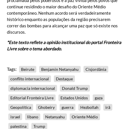
proclamada pelos poderosos e a paz vivida pelos povos que
continue residindo o maior desafio do Oriente Médio
contemporâneo. Nenhum acordo será verdadeiramente
histórico enquanto as populações da região precisarem
correr das bombas para alcançar uma paz que só existe nos
discursos.
*Este texto reflete a opinião institucional do portal Fronteira
Livre sobre o tema abordado.
Tags:
Beirute
Benjamin Netanyahu
Cisjordânia
conflito internacional
Destaque
diplomacia internacional
Donald Trump
Editorial Fronteira Livre
Estados Unidos
gaza
Geopolítica
Ghobeiry
guerra
Hezbollah
irã
israel
libano
Netanyahu
Oriente Médio
palestina
Trump