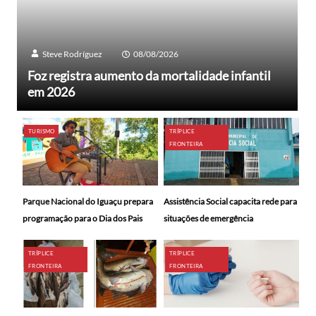
Steve Rodríguez
08/08/2026
Foz registra aumento da mortalidade infantil
em 2026
TURISMO
TRÍPLICE
FRONTEIRA
Parque Nacional do Iguaçu prepara
Assistência Social capacita rede para
programação para o Dia dos Pais
situações de emergência
TRÍPLICE
TRÍPLICE
FRONTEIRA
FRONTEIRA