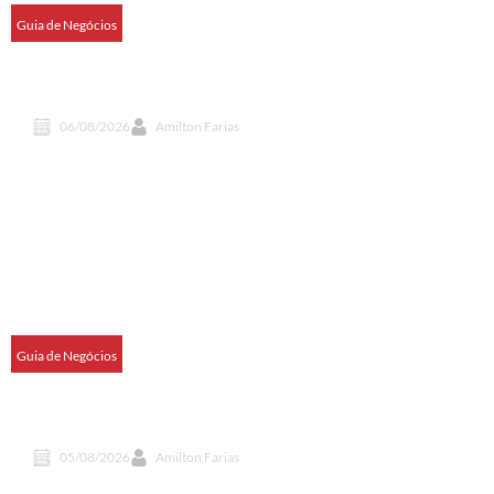
Guia de Negócios
Agrinho no Paraná inspira tese sobre água rural na
UEM
06/08/2026
Amilton Farias
Guia de Negócios
Promoções do Dia dos Pais na Luryx Duty Free
vão até domingo
05/08/2026
Amilton Farias