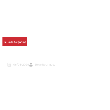
Guia de Negócios
Catuaí Palladium inaugura primeira unidade do
Divino Fogão em Foz
06/08/2026
Steve Rodríguez