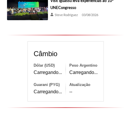
Visit Iguassu leva experiências ao 10º
UNECongresso
Steve Rodríguez
03/08/2026
Câmbio
Dólar (USD)
Peso Argentino
Carregando...
Carregando...
Guarani (PYG)
Atualização
Carregando...
--