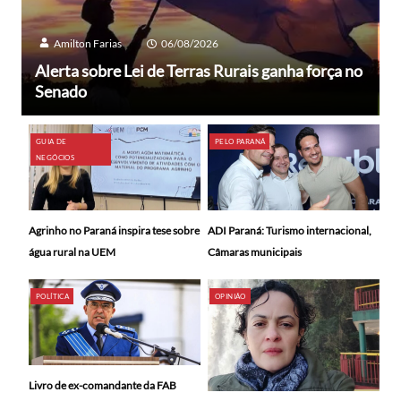
Amilton Farias
06/08/2026
Alerta sobre Lei de Terras Rurais ganha força no
Senado
GUIA DE
PELO PARANÁ
NEGÓCIOS
ADI Paraná: Turismo internacional,
Agrinho no Paraná inspira tese sobre
Câmaras municipais
água rural na UEM
POLÍTICA
OPINIÃO
Livro de ex-comandante da FAB