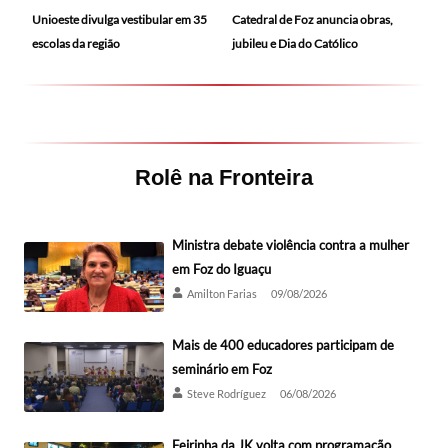
Catedral de Foz anuncia obras,
Unioeste divulga vestibular em 35
jubileu e Dia do Católico
escolas da região
Rolê na Fronteira
Ministra debate violência contra a mulher
em Foz do Iguaçu
Amilton Farias
09/08/2026
Mais de 400 educadores participam de
seminário em Foz
Steve Rodríguez
06/08/2026
Feirinha da JK volta com programação