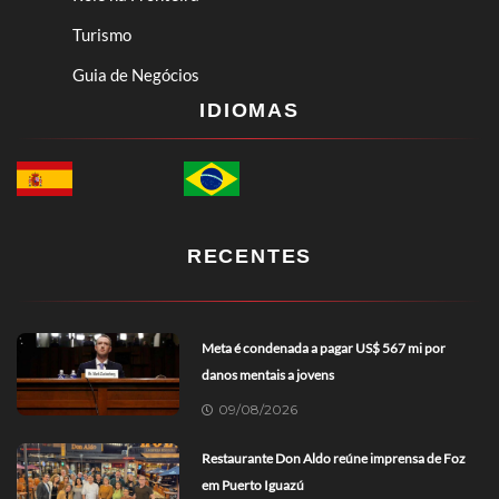
Turismo
Guia de Negócios
IDIOMAS
RECENTES
Meta é condenada a pagar US$ 567 mi por
danos mentais a jovens
09/08/2026
Restaurante Don Aldo reúne imprensa de Foz
em Puerto Iguazú