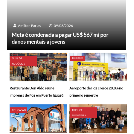
Amilton Farias
09/08/2026
Meta é condenada a pagar US$ 567 mi por
danos mentais a jovens
GUIA DE
TURISMO
NEGÓCIOS
Restaurante Don Aldo reúne
Aeroporto de Foz cresce 28,8% no
imprensa de Foz em Puerto Iguazú
primeiro semestre
EDUCAÇÃO
TRÍPLICE
FRONTEIRA