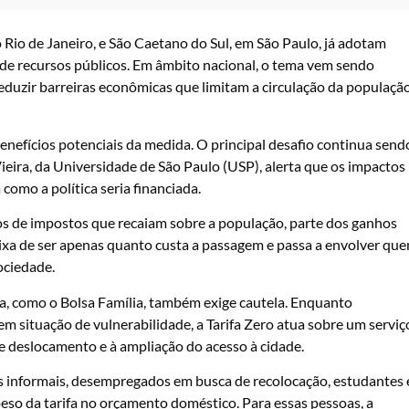
 Rio de Janeiro, e São Caetano do Sul, em São Paulo, já adotam
 de recursos públicos. Em âmbito nacional, o tema vem sendo
eduzir barreiras econômicas que limitam a circulação da populaçã
benefícios potenciais da medida. O principal desafio continua send
ira, da Universidade de São Paulo (USP), alerta que os impactos
omo a política seria financiada.
os de impostos que recaiam sobre a população, parte dos ganhos
ixa de ser apenas quanto custa a passagem e passa a envolver qu
ociedade.
, como o Bolsa Família, também exige cautela. Enquanto
m situação de vulnerabilidade, a Tarifa Zero atua sobre um serviç
de deslocamento e à ampliação do acesso à cidade.
res informais, desempregados em busca de recolocação, estudantes 
peso da tarifa no orçamento doméstico. Para essas pessoas, a