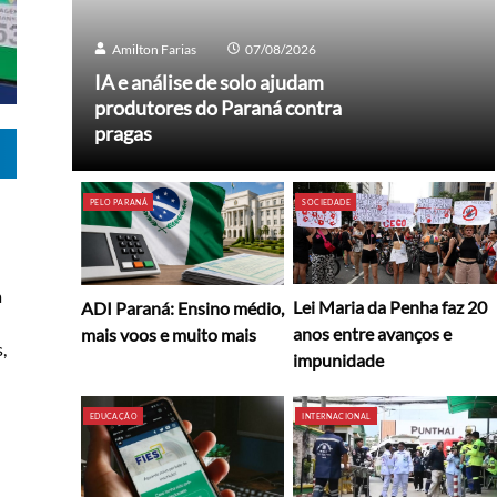
Amilton Farias
07/08/2026
IA e análise de solo ajudam
produtores do Paraná contra
pragas
PELO PARANÁ
SOCIEDADE
a
Lei Maria da Penha faz 20
ADI Paraná: Ensino médio,
anos entre avanços e
mais voos e muito mais
,
impunidade
EDUCAÇÃO
INTERNACIONAL