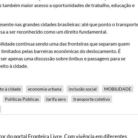
s também maior acesso a oportunidades de trabalho, educação e
esente nas grandes cidades brasileiras: até que ponto o transport
sa a ser reconhecido como um direito fundamental.
ilidade continua sendo uma das fronteiras que separam quem
limitados pelas barreiras econômicas do deslocamento. É
e ser apenas uma discussão sobre ônibus e passagens para se
eito à cidade.
ito à cidade
economia urbana
inclusão social
MOBILIDADE
Políticas Públicas
tarifa zero
transporte coletivo
itor do portal Fronteira Livre. Com vivência em diferentes