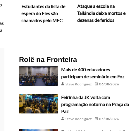
 o
Ataque a escola na
Estudantes da lista de
Tailândia deixa mortos e
espera do Fies são
dezenas de feridos
chamados pelo MEC
as
la
Rolê na Fronteira
Mais de 400 educadores
participam de seminário em Foz
Steve Rodríguez
06/08/2026
Feirinha da JK volta com
programação noturna na Praça da
Paz
Steve Rodríguez
05/08/2026