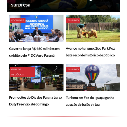
surpresa
ECONOMIA
TURISMO
Avanço no turismo: Zoo Park Foz
Governo lança R$ 460 milhões em
bate recorde histórico de público
crédito pelo FIDC Agro Paraná
GUIA DE
TURISMO
NEGÓCIOS
Promoções do Dia dos Pais na Luryx
Turismo em Foz do Iguaçu ganha
Duty Free vão até domingo
atração de balão virtual