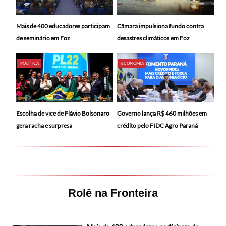
Mais de 400 educadores participam
Câmara impulsiona fundo contra
de seminário em Foz
desastres climáticos em Foz
POLÍTICA
ECONOMIA
Escolha de vice de Flávio Bolsonaro
Governo lança R$ 460 milhões em
gera racha e surpresa
crédito pelo FIDC Agro Paraná
Rolê na Fronteira