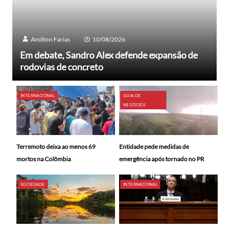
Amilton Farias
10/08/2026
Em debate, Sandro Alex defende expansão de
rodovias de concreto
INTERNACIONAL
GUIA DE
NEGÓCIOS
Terremoto deixa ao menos 69
Entidade pede medidas de
mortos na Colômbia
emergência após tornado no PR
SOCIEDADE
INTERNACIONAL