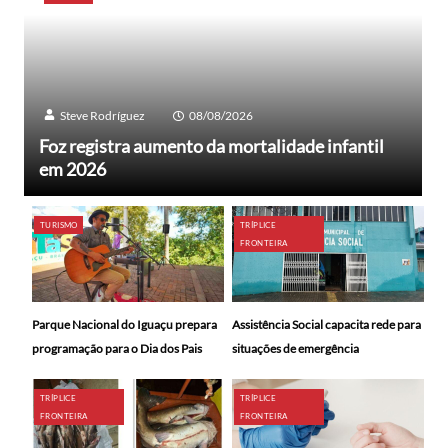
Steve Rodríguez
08/08/2026
Foz registra aumento da mortalidade infantil
em 2026
TURISMO
TRÍPLICE
FRONTEIRA
Parque Nacional do Iguaçu prepara
Assistência Social capacita rede para
programação para o Dia dos Pais
situações de emergência
TRÍPLICE
TRÍPLICE
FRONTEIRA
FRONTEIRA