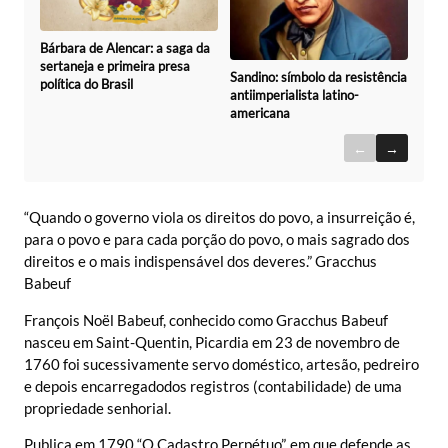
Bárbara de Alencar: a saga da
sertaneja e primeira presa
Sandino: símbolo da resistência
política do Brasil
antiimperialista latino-
americana
←
→
“Quando o governo viola os direitos do povo, a insurreição é,
para o povo e para cada porção do povo, o mais sagrado dos
direitos e o mais indispensável dos deveres.” Gracchus
Babeuf
François Noël Babeuf, conhecido como Gracchus Babeuf
nasceu em Saint-Quentin, Picardia em 23 de novembro de
1760 foi sucessivamente servo doméstico, artesão, pedreiro
e depois encarregadodos registros (contabilidade) de uma
propriedade senhorial.
Publica em 1790 “O Cadastro Perpétuo”, em que defende as