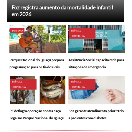
Foz registra aumento da mortalidade infantil
em 2026
TURISMO
TRÍPLICE
FRONTEIRA
Parque Nacional do Iguaçu prepara
Assistência Social capacita rede para
programação para o Dia dos Pais
situações de emergência
TRÍPLICE
TRÍPLICE
FRONTEIRA
FRONTEIRA
PF deflagra operação contra caça
Foz garante atendimento prioritário
ilegal no Parque Nacional do Iguaçu
a pacientes com diabetes