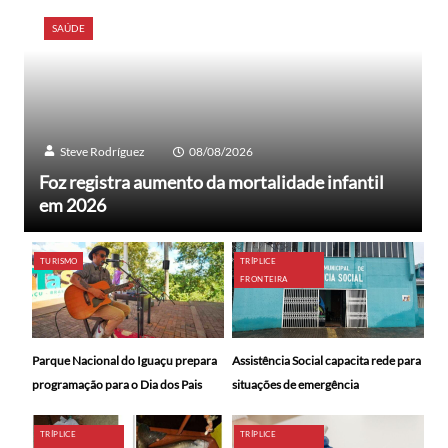
SAÚDE
Steve Rodríguez
08/08/2026
Foz registra aumento da mortalidade infantil
em 2026
TURISMO
TRÍPLICE
FRONTEIRA
Parque Nacional do Iguaçu prepara
Assistência Social capacita rede para
programação para o Dia dos Pais
situações de emergência
TRÍPLICE
TRÍPLICE