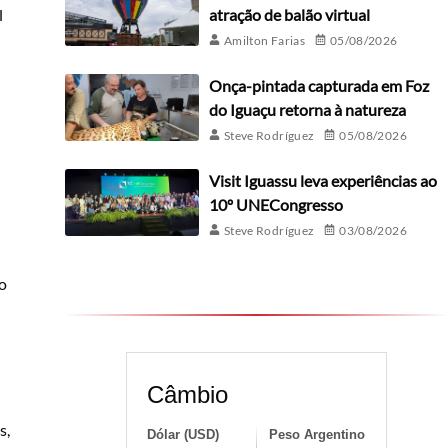
l
atração de balão virtual
Amilton Farias
05/08/2026
Onça-pintada capturada em Foz
do Iguaçu retorna à natureza
Steve Rodríguez
05/08/2026
Visit Iguassu leva experiências ao
10º UNECongresso
Steve Rodríguez
03/08/2026
o
Câmbio
s,
Dólar (USD)
Peso Argentino