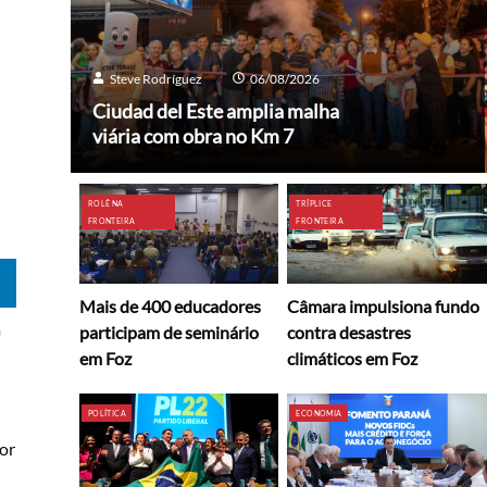
Steve Rodríguez
06/08/2026
Ciudad del Este amplia malha
viária com obra no Km 7
ROLÊ NA
TRÍPLICE
FRONTEIRA
FRONTEIRA
Mais de 400 educadores
Câmara impulsiona fundo
a
participam de seminário
contra desastres
em Foz
climáticos em Foz
POLÍTICA
ECONOMIA
dor