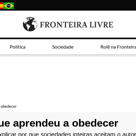
Política
Sociedade
Rolê na Fronteir
 obedecer
ue aprendeu a obedecer
xplicar por que sociedades inteiras aceitam o au