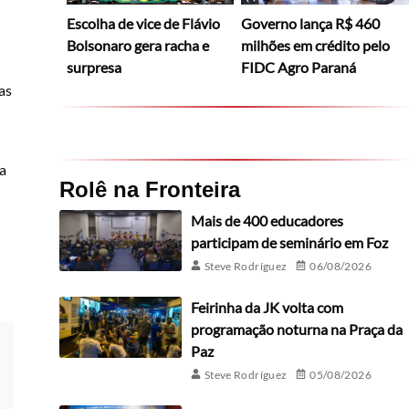
Escolha de vice de Flávio
Governo lança R$ 460
Bolsonaro gera racha e
milhões em crédito pelo
surpresa
FIDC Agro Paraná
as
 a
Rolê na Fronteira
Mais de 400 educadores
participam de seminário em Foz
Steve Rodríguez
06/08/2026
Feirinha da JK volta com
programação noturna na Praça da
Paz
Steve Rodríguez
05/08/2026