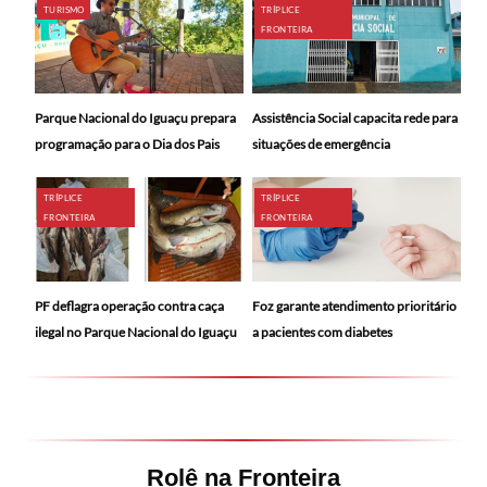
TURISMO
TRÍPLICE
FRONTEIRA
Parque Nacional do Iguaçu prepara
Assistência Social capacita rede para
programação para o Dia dos Pais
situações de emergência
TRÍPLICE
TRÍPLICE
FRONTEIRA
FRONTEIRA
PF deflagra operação contra caça
Foz garante atendimento prioritário
ilegal no Parque Nacional do Iguaçu
a pacientes com diabetes
Rolê na Fronteira