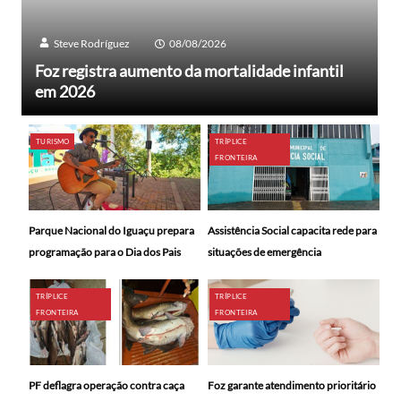
Steve Rodríguez
08/08/2026
Foz registra aumento da mortalidade infantil
em 2026
TURISMO
TRÍPLICE
FRONTEIRA
Parque Nacional do Iguaçu prepara
Assistência Social capacita rede para
programação para o Dia dos Pais
situações de emergência
TRÍPLICE
TRÍPLICE
FRONTEIRA
FRONTEIRA
PF deflagra operação contra caça
Foz garante atendimento prioritário