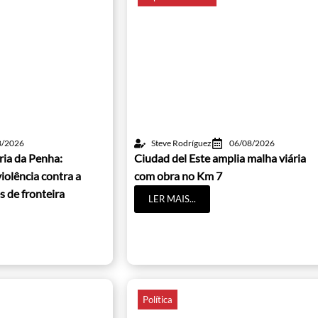
8/2026
Steve Rodríguez
06/08/2026
ria da Penha:
Ciudad del Este amplia malha viária
iolência contra a
com obra no Km 7
s de fronteira
LER MAIS...
Política