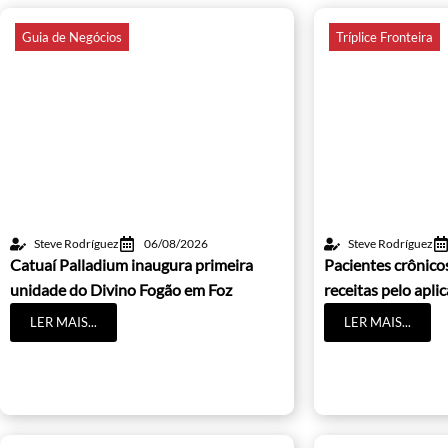
Guia de Negócios
Tríplice Fronteira
Steve Rodríguez
06/08/2026
Steve Rodríguez
Catuaí Palladium inaugura primeira
Pacientes crônic
unidade do Divino Fogão em Foz
receitas pelo apli
LER MAIS...
LER MAIS...