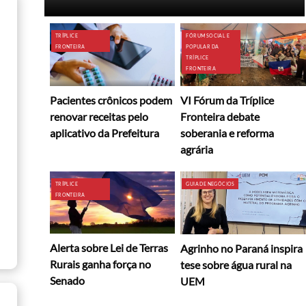
TRÍPLICE
FÓRUM SOCIAL E
FRONTEIRA
POPULAR DA
TRÍPLICE
FRONTEIRA
Pacientes crônicos podem
VI Fórum da Tríplice
renovar receitas pelo
Fronteira debate
aplicativo da Prefeitura
soberania e reforma
agrária
TRÍPLICE
GUIA DE NEGÓCIOS
FRONTEIRA
Alerta sobre Lei de Terras
Agrinho no Paraná inspira
Rurais ganha força no
tese sobre água rural na
Senado
UEM