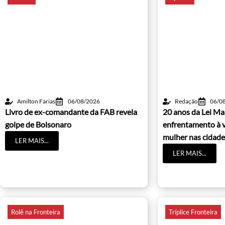
Amilton Farias
06/08/2026
Redação
06/0
Livro de ex-comandante da FAB revela
20 anos da Lei Ma
golpe de Bolsonaro
enfrentamento à v
mulher nas cidade
LER MAIS...
LER MAIS...
Rolê na Fronteira
Tríplice Fronteira