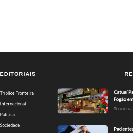
EDITORIAIS
RE
Catuaí Pa
Tríplice Fronteira
Fogão em
Internacional
06/08/2
Política
Sociedade
Pacientes