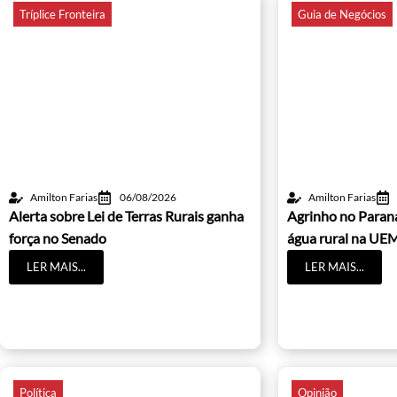
Tríplice Fronteira
Guia de Negócios
Amilton Farias
06/08/2026
Amilton Farias
Alerta sobre Lei de Terras Rurais ganha
Agrinho no Paraná
força no Senado
água rural na UE
LER MAIS...
LER MAIS...
Política
Opinião