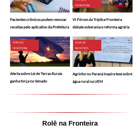
FRONTEIRA
Pacientes crônicos podem renovar
VI Fórum da Tríplice Fronteira
receitas pelo aplicativo da Prefeitura
debate soberania e reforma agrária
TRÍPLICE
GUIA DE
FRONTEIRA
NEGÓCIOS
Alerta sobre Lei de Terras Rurais
Agrinho no Paraná inspira tese sobre
ganha força no Senado
água rural na UEM
Rolê na Fronteira