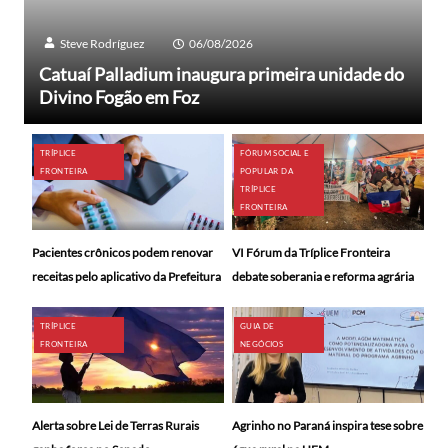
Steve Rodríguez
06/08/2026
Catuaí Palladium inaugura primeira unidade do
Divino Fogão em Foz
TRÍPLICE
FÓRUM SOCIAL E
FRONTEIRA
POPULAR DA
TRÍPLICE
FRONTEIRA
Pacientes crônicos podem renovar
VI Fórum da Tríplice Fronteira
receitas pelo aplicativo da Prefeitura
debate soberania e reforma agrária
TRÍPLICE
GUIA DE
FRONTEIRA
NEGÓCIOS
Alerta sobre Lei de Terras Rurais
Agrinho no Paraná inspira tese sobre