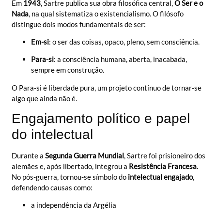
Em
1943
, Sartre publica sua obra filosófica central,
O Ser e o
Nada
, na qual sistematiza o existencialismo. O filósofo
distingue dois modos fundamentais de ser:
Em-si
: o ser das coisas, opaco, pleno, sem consciência.
Para-si
: a consciência humana, aberta, inacabada,
sempre em construção.
O Para-si é liberdade pura, um projeto contínuo de tornar-se
algo que ainda não é.
Engajamento político e papel
do intelectual
Durante a
Segunda Guerra Mundial
, Sartre foi prisioneiro dos
alemães e, após libertado, integrou a
Resistência Francesa
.
No pós-guerra, tornou-se símbolo do
intelectual engajado
,
defendendo causas como:
a independência da Argélia