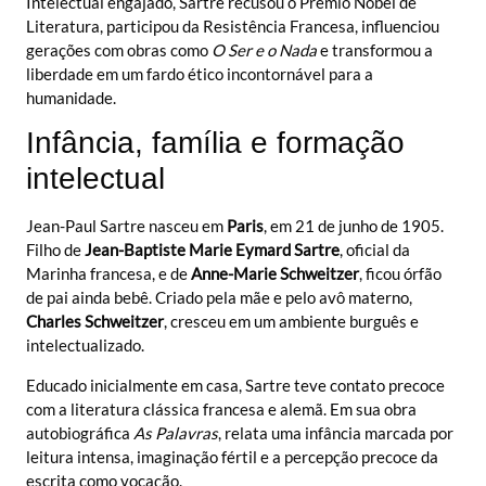
Intelectual engajado, Sartre recusou o Prêmio Nobel de
Literatura, participou da Resistência Francesa, influenciou
gerações com obras como
O Ser e o Nada
e transformou a
liberdade em um fardo ético incontornável para a
humanidade.
Infância, família e formação
intelectual
Jean-Paul Sartre
nasceu em
Paris
, em 21 de junho de 1905.
Filho de
Jean-Baptiste Marie Eymard Sartre
, oficial da
Marinha francesa, e de
Anne-Marie Schweitzer
, ficou órfão
de pai ainda bebê. Criado pela mãe e pelo avô materno,
Charles Schweitzer
, cresceu em um ambiente burguês e
intelectualizado.
Educado inicialmente em casa, Sartre teve contato precoce
com a literatura clássica francesa e alemã. Em sua obra
autobiográfica
As Palavras
, relata uma infância marcada por
leitura intensa, imaginação fértil e a percepção precoce da
escrita como vocação.