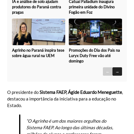
Catuaí Palladium inaugura
IA e análise de solo ajudam
primeira unidade do Divino
produtores do Paraná contra
Fogão em Foz
pragas
Promoções do Dia dos Pais na
Agrinho no Paraná inspira tese
Luryx Duty Free vão até
sobre água rural na UEM
domingo
←
→
O presidente do
Sistema FAEP, Ágide Eduardo Meneguette
,
destacou a importância da iniciativa para a educação no
Estado.
“O Agrinho é um dos maiores orgulhos do
Sistema FAEP. Ao longo das últimas décadas,
milhões de alunos e professores foram