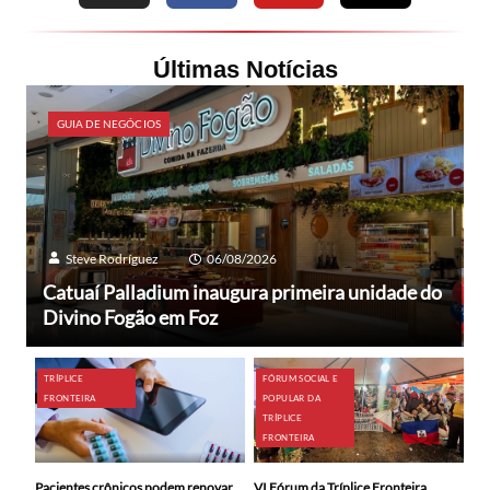
Últimas Notícias
GUIA DE NEGÓCIOS
Steve Rodríguez
06/08/2026
Catuaí Palladium inaugura primeira unidade do
Divino Fogão em Foz
TRÍPLICE
FÓRUM SOCIAL E
FRONTEIRA
POPULAR DA
TRÍPLICE
FRONTEIRA
Pacientes crônicos podem renovar
VI Fórum da Tríplice Fronteira