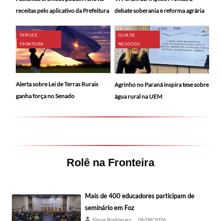
receitas pelo aplicativo da Prefeitura
debate soberania e reforma agrária
TRÍPLICE
GUIA DE
FRONTEIRA
NEGÓCIOS
Alerta sobre Lei de Terras Rurais
Agrinho no Paraná inspira tese sobre
ganha força no Senado
água rural na UEM
Rolê na Fronteira
Mais de 400 educadores participam de
seminário em Foz
Steve Rodríguez
06/08/2026