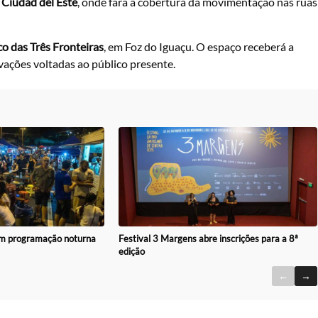
a
Ciudad del Este
, onde fará a cobertura da movimentação nas ruas
o das Três Fronteiras
, em Foz do Iguaçu. O espaço receberá a
ivações voltadas ao público presente.
com programação noturna
Festival 3 Margens abre inscrições para a 8ª
edição
←
→