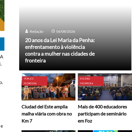
Redação
06/08/2026
20 anos da Lei Maria da Penha:
enfrentamento à violência
contra a mulher nas cidades de
 A
fronteira
,
TRÍPLICE
ROLÊ NA
o.
FRONTEIRA
FRONTEIRA
Ciudad del Este amplia
Mais de 400 educadores
malha viária com obra no
participam de seminário
Km 7
em Foz
 e