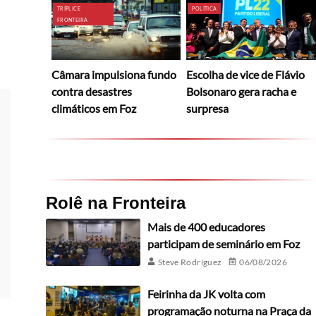
TRÍPLICE
POLÍTICA
FRONTEIRA
Câmara impulsiona fundo
Escolha de vice de Flávio
contra desastres
Bolsonaro gera racha e
climáticos em Foz
surpresa
Rolê na Fronteira
Mais de 400 educadores
participam de seminário em Foz
Steve Rodríguez
06/08/2026
Feirinha da JK volta com
programação noturna na Praça da