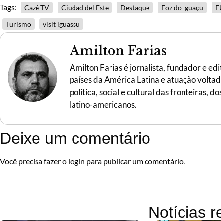
Tags:
Cazé TV
Ciudad del Este
Destaque
Foz do Iguaçu
F
Turismo
visit iguassu
Amilton Farias
Amilton Farias é jornalista, fundador e ed
países da América Latina e atuação voltada 
política, social e cultural das fronteiras,
latino-americanos.
Deixe um comentário
Você precisa fazer o
login
para publicar um comentário.
Notícias 