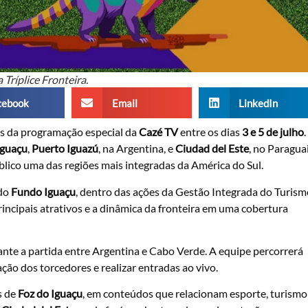
 Tríplice Fronteira.
cebook
Email
LinkedIn
s da programação especial da
Cazé TV
entre os dias
3 e 5 de julho
.
Iguaçu
,
Puerto Iguazú
, na Argentina, e
Ciudad del Este
, no Paraguai
blico uma das regiões mais integradas da América do Sul.
 do
Fundo Iguaçu
, dentro das ações da Gestão Integrada do Turism
 principais atrativos e a dinâmica da fronteira em uma cobertura
rante a partida entre Argentina e Cabo Verde. A equipe percorrerá
ão dos torcedores e realizar entradas ao vivo.
s de
Foz do Iguaçu
, em conteúdos que relacionam esporte, turismo