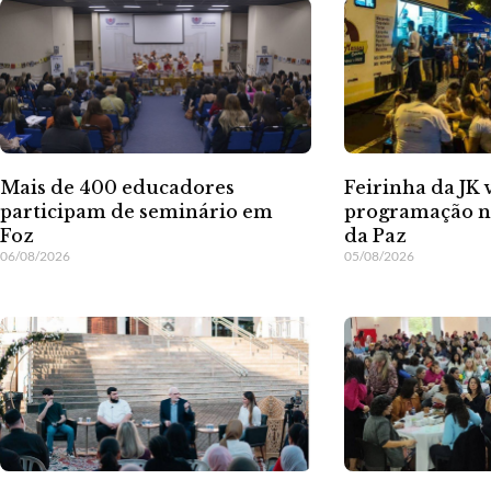
Mais de 400 educadores
Feirinha da JK 
participam de seminário em
programação n
Foz
da Paz
06/08/2026
05/08/2026