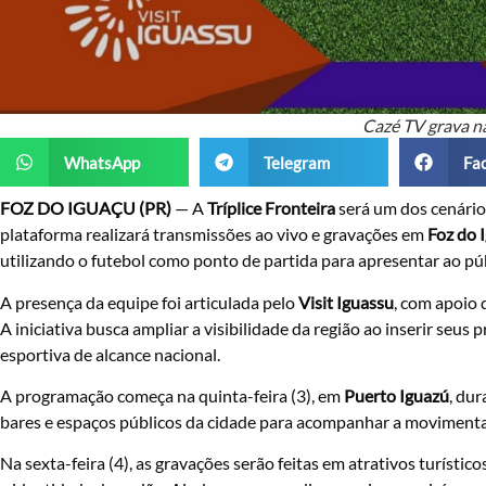
Cazé TV grava na
WhatsApp
Telegram
Fa
FOZ DO IGUAÇU (PR)
— A
Tríplice Fronteira
será um dos cenário
plataforma realizará transmissões ao vivo e gravações em
Foz do 
utilizando o futebol como ponto de partida para apresentar ao pú
A presença da equipe foi articulada pelo
Visit Iguassu
, com apoio
A iniciativa busca ampliar a visibilidade da região ao inserir seus
esportiva de alcance nacional.
A programação começa na quinta-feira (3), em
Puerto Iguazú
, du
bares e espaços públicos da cidade para acompanhar a movimentaç
Na sexta-feira (4), as gravações serão feitas em atrativos turístico