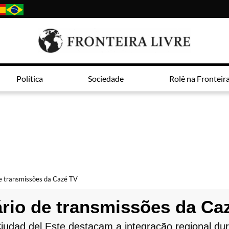
Política
Sociedade
Rolê na Fronteir
 de transmissões da Cazé TV
nário de transmissões da Ca
dad del Este destacam a integração regional duran