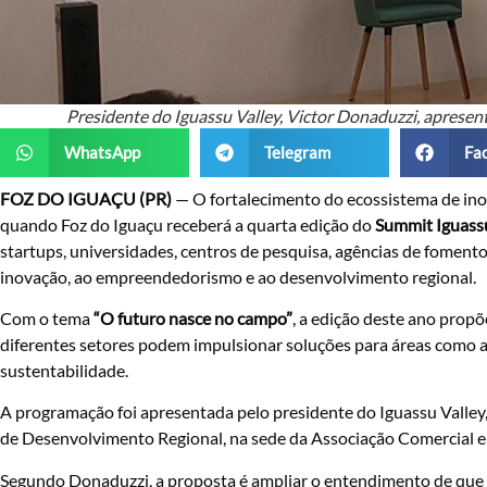
Presidente do Iguassu Valley, Victor Donaduzzi, aprese
WhatsApp
Telegram
Fa
FOZ DO IGUAÇU (PR)
— O fortalecimento do ecossistema de ino
quando Foz do Iguaçu receberá a quarta edição do
Summit Iguassu
startups, universidades, centros de pesquisa, agências de fomen
inovação, ao empreendedorismo e ao desenvolvimento regional.
Com o tema
“O futuro nasce no campo”
, a edição deste ano prop
diferentes setores podem impulsionar soluções para áreas como agro
sustentabilidade.
A programação foi apresentada pelo presidente do Iguassu Valley
de Desenvolvimento Regional, na sede da Associação Comercial e E
Segundo Donaduzzi, a proposta é ampliar o entendimento de que a