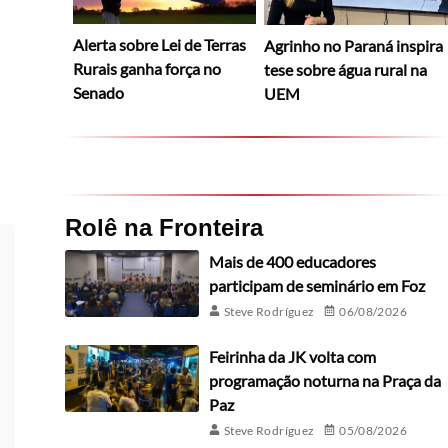
Alerta sobre Lei de Terras
Agrinho no Paraná inspira
Rurais ganha força no
tese sobre água rural na
Senado
UEM
Rolê na Fronteira
Mais de 400 educadores
participam de seminário em Foz
Steve Rodríguez
06/08/2026
Feirinha da JK volta com
programação noturna na Praça da
Paz
Steve Rodríguez
05/08/2026