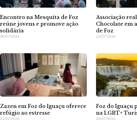
Encontro na Mesquita de Foz
Associação rea
reúne jovens e promove ação
Chocolate em a
solidária
de Foz
28/07/2026
22/07/2026
Zazen em Foz do Iguaçu oferece
Foz do Iguaçu 
refúgio ao estresse
na LGBT+ Turi
21/07/2026
20/07/2026