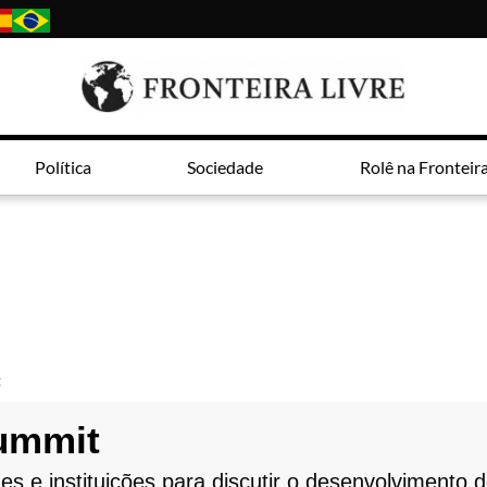
Política
Sociedade
Rolê na Fronteir
t
Summit
es e instituições para discutir o desenvolvimento d