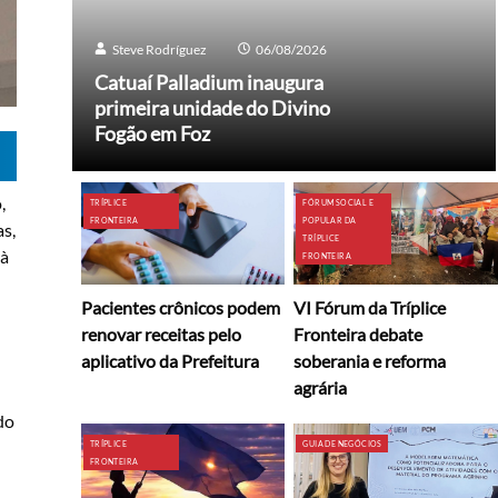
Steve Rodríguez
06/08/2026
Catuaí Palladium inaugura
primeira unidade do Divino
Fogão em Foz
,
TRÍPLICE
FÓRUM SOCIAL E
FRONTEIRA
POPULAR DA
as,
TRÍPLICE
 à
FRONTEIRA
Pacientes crônicos podem
VI Fórum da Tríplice
renovar receitas pelo
Fronteira debate
aplicativo da Prefeitura
soberania e reforma
agrária
do
TRÍPLICE
GUIA DE NEGÓCIOS
FRONTEIRA