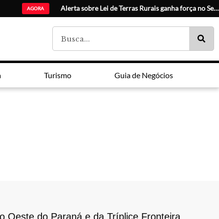
Catuaí Palla
AGORA
a
Turismo
Guia de Negócios
o Oeste do Paraná e da Tríplice Fronteira.