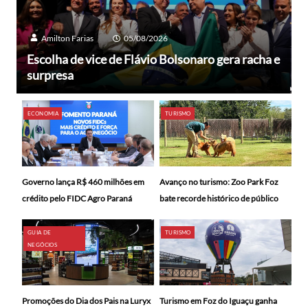
Amilton Farias
05/08/2026
Escolha de vice de Flávio Bolsonaro gera racha e
surpresa
ECONOMIA
TURISMO
Avanço no turismo: Zoo Park Foz
Governo lança R$ 460 milhões em
bate recorde histórico de público
crédito pelo FIDC Agro Paraná
GUIA DE
TURISMO
NEGÓCIOS
Promoções do Dia dos Pais na Luryx
Turismo em Foz do Iguaçu ganha