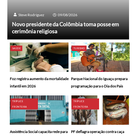
Steve Rodríguez
09/08/2026
Novo presidente da Colômbia toma posse em
cerimônia religiosa
SAÚDE
TURISMO
Foz registra aumento da mortalidade
Parque Nacional do Iguaçu prepara
infantil em 2026
programação para o Dia dos Pais
TRÍPLICE
TRÍPLICE
FRONTEIRA
FRONTEIRA
Assistência Social capacita rede para
PF deflagra operação contra caça