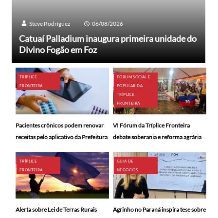
Steve Rodríguez
06/08/2026
Catuaí Palladium inaugura primeira unidade do
Divino Fogão em Foz
TRÍPLICE
FÓRUM SOCIAL E
FRONTEIRA
POPULAR DA
TRÍPLICE
FRONTEIRA
Pacientes crônicos podem renovar
VI Fórum da Tríplice Fronteira
receitas pelo aplicativo da Prefeitura
debate soberania e reforma agrária
TRÍPLICE
GUIA DE
FRONTEIRA
NEGÓCIOS
Alerta sobre Lei de Terras Rurais
Agrinho no Paraná inspira tese sobre