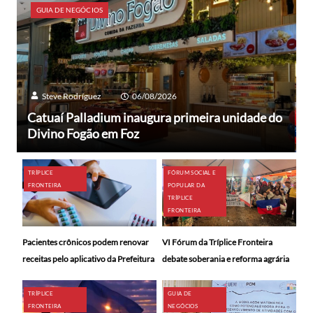
GUIA DE NEGÓCIOS
Steve Rodríguez
06/08/2026
Catuaí Palladium inaugura primeira unidade do
Divino Fogão em Foz
TRÍPLICE
FÓRUM SOCIAL E
FRONTEIRA
POPULAR DA
TRÍPLICE
FRONTEIRA
Pacientes crônicos podem renovar
VI Fórum da Tríplice Fronteira
receitas pelo aplicativo da Prefeitura
debate soberania e reforma agrária
TRÍPLICE
GUIA DE
FRONTEIRA
NEGÓCIOS