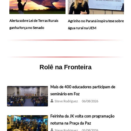
Alerta sobre Lei de Terras Rurais
Agrinho no Paraná inspira tese sobre
ganha força no Senado
água rural na UEM
Rolê na Fronteira
Mais de 400 educadores participam de
seminário em Foz
Steve Rodríguez
06/08/2026
Feirinha da JK volta com programação
noturna na Praça da Paz
Steve Rodríguez
05/08/2026