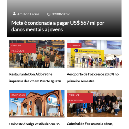
Amilton Farias
09/08/2026
Meta é condenada a pagar US$ 567 mi por
danos mentais a jovens
GUIA DE
TURISMO
NEGÓCIOS
Restaurante Don Aldo reúne
Aeroporto de Foz cresce 28,8% no
imprensa de Foz em Puerto Iguazú
primeiro semestre
EDUCAÇÃO
TRÍPLICE
FRONTEIRA
Catedral de Foz anuncia obras,
Unioeste divulga vestibular em 35