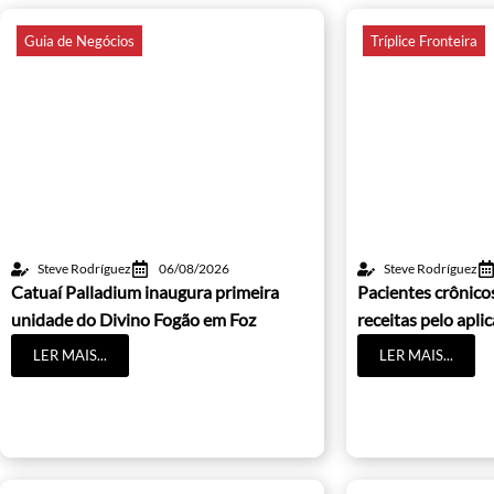
Guia de Negócios
Tríplice Fronteira
Steve Rodríguez
06/08/2026
Steve Rodríguez
Catuaí Palladium inaugura primeira
Pacientes crônic
unidade do Divino Fogão em Foz
receitas pelo apli
LER MAIS...
LER MAIS...