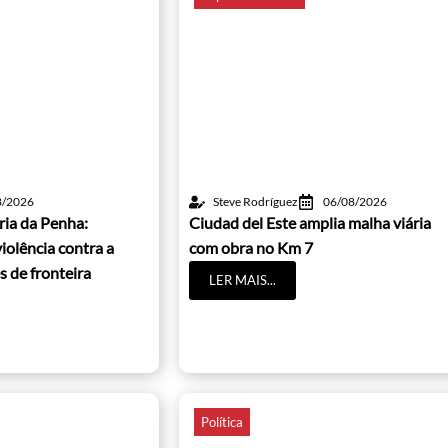
8/2026
Steve Rodríguez
06/08/2026
ria da Penha:
Ciudad del Este amplia malha viária
iolência contra a
com obra no Km 7
s de fronteira
LER MAIS...
Política