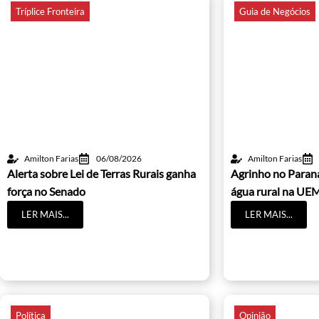
Tríplice Fronteira
Guia de Negócios
Amilton Farias
06/08/2026
Amilton Farias
Alerta sobre Lei de Terras Rurais ganha
Agrinho no Paraná
força no Senado
água rural na UE
LER MAIS...
LER MAIS...
Política
Opinião