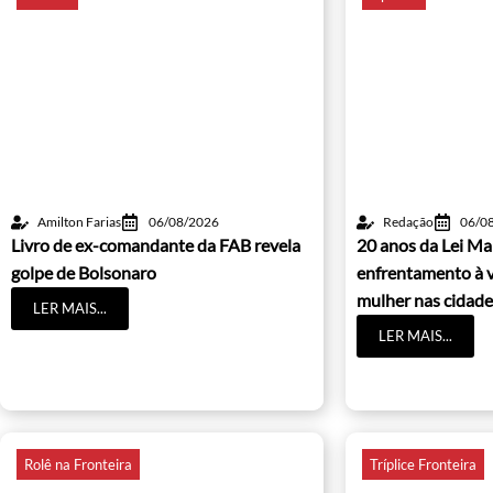
Amilton Farias
06/08/2026
Redação
06/0
Livro de ex-comandante da FAB revela
20 anos da Lei Ma
golpe de Bolsonaro
enfrentamento à v
mulher nas cidade
LER MAIS...
LER MAIS...
Rolê na Fronteira
Tríplice Fronteira