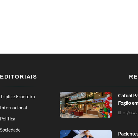
EDITORIAIS
RE
Catuaí Pa
Tríplice Fronteira
Fogão em
Internacional
06/08/2
Política
Sociedade
Pacientes