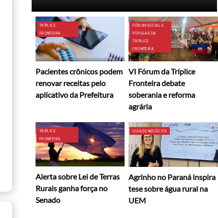
TRÍPLICE
FÓRUM SOCIAL E
FRONTEIRA
POPULAR DA
TRÍPLICE
FRONTEIRA
Pacientes crônicos podem
VI Fórum da Tríplice
renovar receitas pelo
Fronteira debate
aplicativo da Prefeitura
soberania e reforma
agrária
TRÍPLICE
GUIA DE NEGÓCIOS
FRONTEIRA
Alerta sobre Lei de Terras
Agrinho no Paraná inspira
Rurais ganha força no
tese sobre água rural na
Senado
UEM