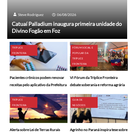
Steve Rodríguez
06/08/2026
Catuaí Palladium inaugura primeira unidade do
Divino Fogão em Foz
TRÍPLICE
FÓRUM SOCIAL E
FRONTEIRA
POPULAR DA
TRÍPLICE
FRONTEIRA
Pacientes crônicos podem renovar
VI Fórum da Tríplice Fronteira
receitas pelo aplicativo da Prefeitura
debate soberania e reforma agrária
TRÍPLICE
GUIA DE
FRONTEIRA
NEGÓCIOS
Alerta sobre Lei de Terras Rurais
Agrinho no Paraná inspira tese sobre