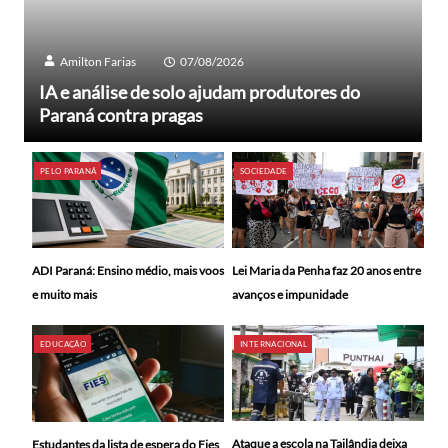
Amilton Farias
07/08/2026
IA e análise de solo ajudam produtores do
Paraná contra pragas
PELO PARANÁ
SOCIEDADE
Lei Maria da Penha faz 20 anos entre
ADI Paraná: Ensino médio, mais voos
avanços e impunidade
e muito mais
EDUCAÇÃO
INTERNACIONAL
Ataque a escola na Tailândia deixa
Estudantes da lista de espera do Fies