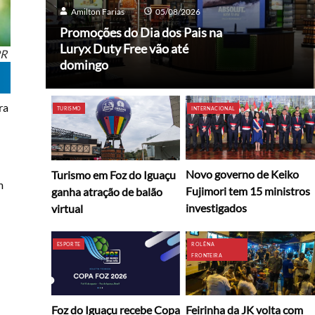
Amilton Farias
05/08/2026
Promoções do Dia dos Pais na
Luryx Duty Free vão até
PR
domingo
ra
TURISMO
INTERNACIONAL
Novo governo de Keiko
Turismo em Foz do Iguaçu
m
Fujimori tem 15 ministros
ganha atração de balão
investigados
virtual
ESPORTE
ROLÊ NA
FRONTEIRA
Foz do Iguaçu recebe Copa
Feirinha da JK volta com