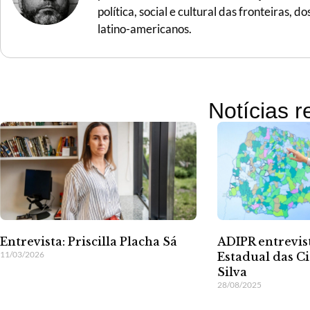
política, social e cultural das fronteiras,
latino-americanos.
Notícias 
Entrevista: Priscilla Placha Sá
ADIPR entrevist
11/03/2026
Estadual das C
Silva
28/08/2025