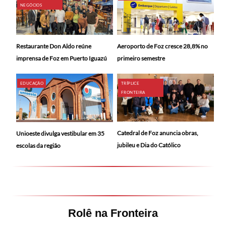
NEGÓCIOS
Restaurante Don Aldo reúne
Aeroporto de Foz cresce 28,8% no
imprensa de Foz em Puerto Iguazú
primeiro semestre
EDUCAÇÃO
TRÍPLICE
FRONTEIRA
Catedral de Foz anuncia obras,
Unioeste divulga vestibular em 35
jubileu e Dia do Católico
escolas da região
Rolê na Fronteira