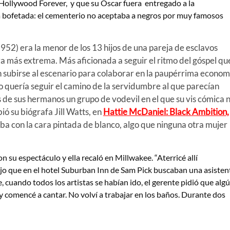
 Hollywood Forever, y que su Oscar fuera entregado a la
ma bofetada: el cementerio no aceptaba a negros por muy famosos
52) era la menor de los 13 hijos de una pareja de esclavos
 más extrema. Más aficionada a seguir el ritmo del góspel qu
 en subirse al escenario para colaborar en la paupérrima econom
 no quería seguir el camino de la servidumbre al que parecían
s de sus hermanos un grupo de vodevil en el que su vis cómica 
ió su biógrafa Jill Watts, en
Hattie McDaniel: Black Ambition,
a con la cara pintada de blanco, algo que ninguna otra mujer
 su espectáculo y ella recaló en Millwakee. “Aterricé allí
ijo que en el hotel Suburban Inn de Sam Pick buscaban una asisten
e, cuando todos los artistas se habían ido, el gerente pidió que alg
 y comencé a cantar. No volví a trabajar en los baños. Durante dos