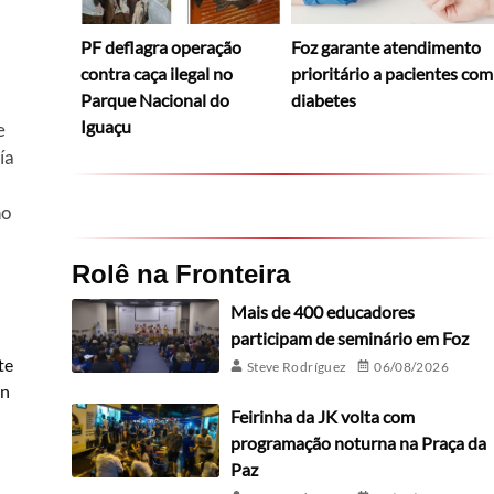
PF deflagra operação
Foz garante atendimento
contra caça ilegal no
prioritário a pacientes com
Parque Nacional do
diabetes
Iguaçu
e
ía
no
Rolê na Fronteira
Mais de 400 educadores
participam de seminário em Foz
te
Steve Rodríguez
06/08/2026
ún
Feirinha da JK volta com
programação noturna na Praça da
Paz