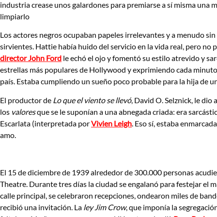
industria crease unos galardones para premiarse a sí misma una mu
limpiarlo
Los actores negros ocupaban papeles irrelevantes y a menudo sin 
sirvientes. Hattie había huido del servicio en la vida real, pero no
director John Ford
le echó el ojo y fomentó su estilo atrevido y sa
estrellas más populares de Hollywood y exprimiendo cada minuto en
país. Estaba cumpliendo un sueño poco probable para la hija de un
El productor de
Lo que el viento se llevó
, David O. Selznick, le d
los
valores
que se le suponían a una abnegada criada: era sarcástica,
Escarlata (interpretada por
Vivien Leigh
.
Eso sí, estaba enmarcada 
amo.
El 15 de diciembre de 1939 alrededor de 300.000 personas acudiero
Theatre. Durante tres días la ciudad se engalanó para festejar el m
calle principal, se celebraron recepciones, ondearon miles de ban
recibió una invitación. La
ley Jim Crow
, que imponía la segregación