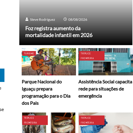
Steve Rodríguez
08/08/2026
Foz registra aumento da
mortalidade infantil em 2026
TURISMO
TRÍPLICE
FRONTEIRA
Parque Nacional do
Assistência Social capacita
e
Iguaçu prepara
rede para situações de
programação para o Dia
emergência
dos Pais
se
TRÍPLICE
TRÍPLICE
FRONTEIRA
FRONTEIRA