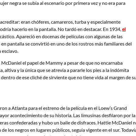
jer negra se subía al escenario por primera vez y no era para
acreditar: eran chóferes, camareros, turba y especialmente
 podría hacerlo en la pantalla. No tardó en destacar. En 1934,
el
rcástico. Apareció en docenas de películas con algunas de las
 pantalla se convirtió en uno de los rostros más familiares del
 esclavo.
io a McDaniel el papel de Mammy a pesar de que no encarnaba
 altiva y la única que se atrevía a pararle los pies a la indómita
dentro de ese cliché de sirviente que no tiene vida al margen de s
n a Atlanta para el estreno de la película en el Loew’s Grand
ayor acontecimiento de su historia. Las limusinas desfilaron por la
deras confederadas y hubo un baile de disfraces. Hattie McDaniel 
 de los negros en lugares públicos, seguía vigente en el sur. Todaví