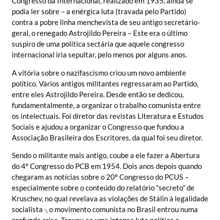
Congresso da Internacional, realizado em 1935, ainda se
podia ler sobre – a enérgica luta (travada pelo Partido)
contra a pobre linha menchevista de seu antigo secretário-
geral, o renegado Astrojildo Pereira – Este era o último
suspiro de uma política sectária que aquele congresso
internacional iria sepultar, pelo menos por alguns anos.
A vitória sobre o nazifascismo criou um novo ambiente
político. Vários antigos militantes regressaram ao Partido,
entre eles Astrojildo Pereira. Desde então se dedicou,
fundamentalmente, a organizar o trabalho comunista entre
os intelectuais. Foi diretor das revistas Literatura e Estudos
Sociais e ajudou a organizar o Congresso que fundou a
Associação Brasileira dos Escritores, da qual foi seu diretor.
Sendo o militante mais antigo, coube a ele fazer a Abertura
do 4º Congresso do PCB em 1954. Dois anos depois quando
chegaram as notícias sobre o 20º Congresso do PCUS –
especialmente sobre o conteúdo do relatório “secreto” de
Kruschev, no qual revelava as violações de Stálin à legalidade
socialista -, o movimento comunista no Brasil entrou numa
profunda crise. Travou-se uma intensa luta política e