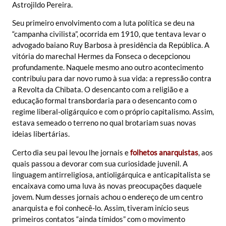
Astrojildo Pereira.
Seu primeiro envolvimento com a luta política se deu na
“campanha civilista”, ocorrida em 1910, que tentava levar o
advogado baiano Ruy Barbosa à presidência da República. A
vitória do marechal Hermes da Fonseca o decepcionou
profundamente. Naquele mesmo ano outro acontecimento
contribuiu para dar novo rumo à sua vida: a repressão contra
a Revolta da Chibata. O desencanto com a religião e a
educação formal transbordaria para o desencanto com o
regime liberal-oligárquico e com o próprio capitalismo. Assim,
estava semeado o terreno no qual brotariam suas novas
ideias libertárias.
Certo dia seu pai levou lhe jornais e
folhetos anarquistas
, aos
quais passou a devorar com sua curiosidade juvenil. A
linguagem antirreligiosa, antioligárquica e anticapitalista se
encaixava como uma luva às novas preocupações daquele
jovem. Num desses jornais achou o endereço de um centro
anarquista e foi conhecê-lo. Assim, tiveram início seus
primeiros contatos “ainda tímidos” com o movimento