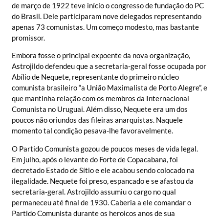
de março de 1922 teve início o congresso de fundação do PC
do Brasil. Dele participaram nove delegados representando
apenas 73 comunistas. Um começo modesto, mas bastante
promissor.
Embora fosse o principal expoente da nova organização,
Astrojildo defendeu que a secretaria-geral fosse ocupada por
Abílio de Nequete, representante do primeiro núcleo
comunista brasileiro “a União Maximalista de Porto Alegre”, e
que mantinha relação com os membros da Internacional
Comunista no Uruguai. Além disso, Nequete era um dos
poucos não oriundos das fileiras anarquistas. Naquele
momento tal condição pesava-lhe favoravelmente.
O Partido Comunista gozou de poucos meses de vida legal.
Em julho, após o levante do Forte de Copacabana, foi
decretado Estado de Sítio e ele acabou sendo colocado na
ilegalidade. Nequete foi preso, espancado e se afastou da
secretaria-geral. Astrojildo assumiu o cargo no qual
permaneceu até final de 1930. Caberia a ele comandar o
Partido Comunista durante os heroicos anos de sua