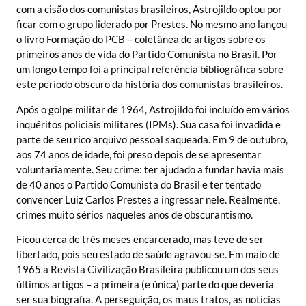
com a cisão dos comunistas brasileiros, Astrojildo optou por
ficar com o grupo liderado por Prestes. No mesmo ano lançou
o livro Formação do PCB – coletânea de artigos sobre os
primeiros anos de vida do Partido Comunista no Brasil. Por
um longo tempo foi a principal referência bibliográfica sobre
este período obscuro da história dos comunistas brasileiros.
Após o golpe militar de 1964, Astrojildo foi incluído em vários
inquéritos policiais militares (IPMs). Sua casa foi invadida e
parte de seu rico arquivo pessoal saqueada. Em 9 de outubro,
aos 74 anos de idade, foi preso depois de se apresentar
voluntariamente. Seu crime: ter ajudado a fundar havia mais
de 40 anos o Partido Comunista do Brasil e ter tentado
convencer Luiz Carlos Prestes a ingressar nele. Realmente,
crimes muito sérios naqueles anos de obscurantismo.
Ficou cerca de três meses encarcerado, mas teve de ser
libertado, pois seu estado de saúde agravou-se. Em maio de
1965 a Revista Civilização Brasileira publicou um dos seus
últimos artigos – a primeira (e única) parte do que deveria
ser sua biografia. A perseguição, os maus tratos, as notícias