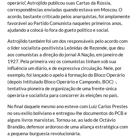
operário”, Astrojildo publicou suas Cartas da Rússia,
correspondências enviadas quando estava em Moscou. O
acordo, bastante criticado pelos anarquistas, foi amplamente
favorável ao Partido Comunista naqueles primeiros anos,
ajudando a colocá-lo fora do gueto político e social.
Astrojildo também foi um dos responsáveis pelo acordo com
o líder socialista-positivista Leônidas de Rezende, que deu
aos comunistas a direção do jornal A Nação, em janeiro de
1927. Pela primeira vez os comunistas tinham sob sua
influência um diário, e de expressiva circulação. Nele, por
exemplo, foi lançado o apelo à formação do Bloco Operário
(depois Intitulado Bloco Operário e Camponês, BOC) -,
tentativa pioneira de organização de uma frente-única
operária e socialista para concorrer às eleições no país.
No final daquele mesmo ano esteve com Luiz Carlos Prestes
no seu exílio boliviano e entregou-lhe documentos do PCB e
alguns livros marxistas. Tornou-se, ao lado de Octávio
Brandão, defensor ardoroso de uma aliança estratégica com
a pequena-burguesia revolucionária.