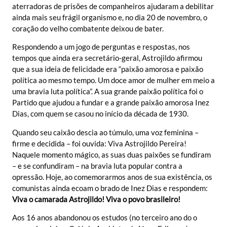
aterradoras de prisões de companheiros ajudaram a debilitar
ainda mais seu frágil organismo e, no dia 20 de novembro, o
coração do velho combatente deixou de bater.
Respondendo a um jogo de perguntas e respostas, nos
tempos que ainda era secretário-geral, Astrojildo afirmou
que a sua ideia de felicidade era “paixão amorosa e paixão
política ao mesmo tempo. Um doce amor de mulher em meio a
uma bravia luta política”. A sua grande paixão política foi o
Partido que ajudou a fundar e a grande paixão amorosa Inez
Dias, com quem se casou no início da década de 1930.
Quando seu caixão descia ao túmulo, uma voz feminina –
firme e decidida – foi ouvida: Viva Astrojildo Pereira!
Naquele momento mágico, as suas duas paixões se fundiram
– e se confundiram – na bravia luta popular contra a
opressão. Hoje, ao comemorarmos anos de sua existência, os
comunistas ainda ecoam o brado de Inez Dias e respondem:
Viva o camarada Astrojildo! Viva o povo brasileiro!
Aos 16 anos abandonou os estudos (no terceiro ano do o