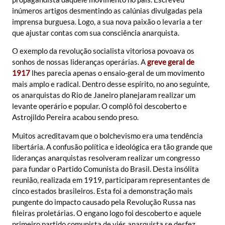
inúmeros artigos desmentindo as calúnias divulgadas pela
imprensa burguesa. Logo, a sua nova paixão o levaria a ter
que ajustar contas com sua consciência anarquista.
O exemplo da revolução socialista vitoriosa povoava os
sonhos de nossas lideranças operárias. A
greve geral de
1917
lhes parecia apenas o ensaio-geral de um movimento
mais amplo e radical. Dentro desse espírito, no ano seguinte,
os anarquistas do Rio de Janeiro planejaram realizar um
levante operário e popular. O complô foi descoberto e
Astrojildo Pereira acabou sendo preso.
Muitos acreditavam que o bolchevismo era uma tendência
libertária. A confusão política e ideológica era tão grande que
lideranças anarquistas resolveram realizar um congresso
para fundar o Partido Comunista do Brasil. Desta insólita
reunião, realizada em 1919, participaram representantes de
cinco estados brasileiros. Esta foi a demonstração mais
pungente do impacto causado pela Revolução Russa nas
fileiras proletárias. O engano logo foi descoberto e aquele
primeiro partido comunista de viés anarquista se desfez.