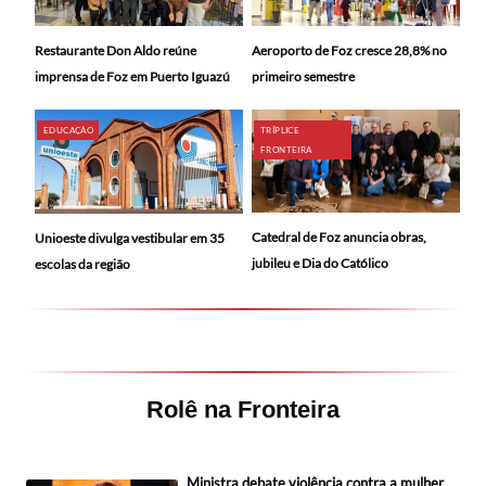
Restaurante Don Aldo reúne
Aeroporto de Foz cresce 28,8% no
imprensa de Foz em Puerto Iguazú
primeiro semestre
EDUCAÇÃO
TRÍPLICE
FRONTEIRA
Catedral de Foz anuncia obras,
Unioeste divulga vestibular em 35
jubileu e Dia do Católico
escolas da região
Rolê na Fronteira
Ministra debate violência contra a mulher