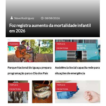
Steve Rodríguez
08/08/2026
Foz registra aumento da mortalidade infantil
em 2026
TURISMO
TRÍPLICE
FRONTEIRA
Parque Nacional do Iguaçu prepara
Assistência Social capacita rede para
programação para o Dia dos Pais
situações de emergência
TRÍPLICE
TRÍPLICE
FRONTEIRA
FRONTEIRA