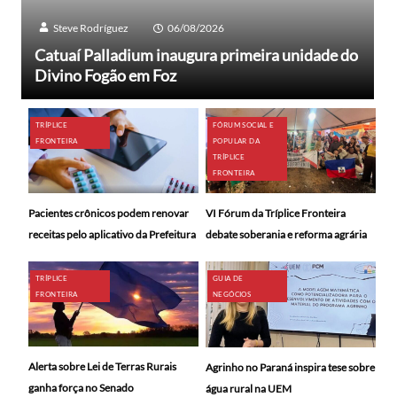
Steve Rodríguez
06/08/2026
Catuaí Palladium inaugura primeira unidade do
Divino Fogão em Foz
TRÍPLICE
FÓRUM SOCIAL E
FRONTEIRA
POPULAR DA
TRÍPLICE
FRONTEIRA
Pacientes crônicos podem renovar
VI Fórum da Tríplice Fronteira
receitas pelo aplicativo da Prefeitura
debate soberania e reforma agrária
TRÍPLICE
GUIA DE
FRONTEIRA
NEGÓCIOS
Alerta sobre Lei de Terras Rurais
Agrinho no Paraná inspira tese sobre
ganha força no Senado
água rural na UEM