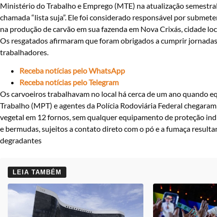
Ministério do Trabalho e Emprego (MTE) na atualização semestral
chamada “lista suja”. Ele foi considerado responsável por submet
na produção de carvão em sua fazenda em Nova Crixás, cidade loca
Os resgatados afirmaram que foram obrigados a cumprir jornadas d
trabalhadores.
Receba notícias pelo WhatsApp
Receba notícias pelo Telegram
Os carvoeiros trabalhavam no local há cerca de um ano quando eq
Trabalho (MPT) e agentes da Polícia Rodoviária Federal chegaram 
vegetal em 12 fornos, sem qualquer equipamento de proteção indi
e bermudas, sujeitos a contato direto com o pó e a fumaça result
degradantes
LEIA TAMBÉM