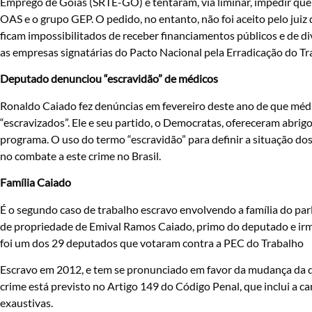
Emprego de Goiás (SRTE-GO) e tentaram, via liminar, impedir que A
OAS e o grupo GEP. O pedido, no entanto, não foi aceito pelo juiz
ficam impossibilitados de receber financiamentos públicos e de d
as empresas signatárias do Pacto Nacional pela Erradicação do Tr
Deputado denunciou “escravidão” de médicos
Ronaldo Caiado fez denúncias em fevereiro deste ano de que méd
“escravizados”. Ele e seu partido, o Democratas, ofereceram ab
programa. O uso do termo “escravidão” para definir a situação d
no combate a este crime no Brasil.
Família Caiado
É o segundo caso de trabalho escravo envolvendo a família do pa
de propriedade de Emival Ramos Caiado, primo do deputado e irmã
foi um dos 29 deputados que votaram contra a PEC do Trabalho
Escravo em 2012, e tem se pronunciado em favor da mudança da def
crime está previsto no Artigo 149 do Código Penal, que inclui a c
exaustivas.