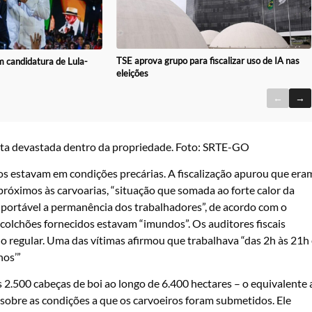
TSE aprova grupo para fiscalizar uso de IA nas
 candidatura de Lula-
eleições
←
→
sta devastada dentro da propriedade. Foto: SRTE-GO
 estavam em condições precárias. A fiscalização apurou que era
próximos às carvoarias, “situação que somada ao forte calor da
nsuportável a permanência dos trabalhadores”, de acordo com o
 colchões fornecidos estavam “imundos”. Os auditores fiscais
 regular. Uma das vítimas afirmou que trabalhava “das 2h às 21h 
nos’”
2.500 cabeças de boi ao longo de 6.400 hectares ­– o equivalente 
 sobre as condições a que os carvoeiros foram submetidos. Ele