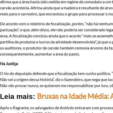
afirma que a área havia sido cedida em regime de comodato a um t
carvão acontecia. Afirma ainda que a madeira é resultante de árv
reais para o carvoeiro, que escravizou o grupo para processar o ma
De acordo com o relatório de fiscalização, porém, “não há nenhu
pactuação”, e que, além disso, ele não poderia ser considerado leg
área. A fiscalização concluiu ainda que o acordo “mais se assemelha
partilha de produtos e lucros da atividade desenvolvida”, já que
os auditores, o produtor de carvão também removia árvores da fa
consequentemente, aumentar a área do pasto.
Na Justiça
O tio do deputado defende que a fiscalização tem cunho político.
Não sei a origem dessa história”, diz o fazendeiro, que nega que l
Não vão provar nunca, se quiserem me responsabilizar por isso, v
Bruxas na Idade Média: 
Leia mais:
Após o flagrante, os advogados de Antônio entraram com processo