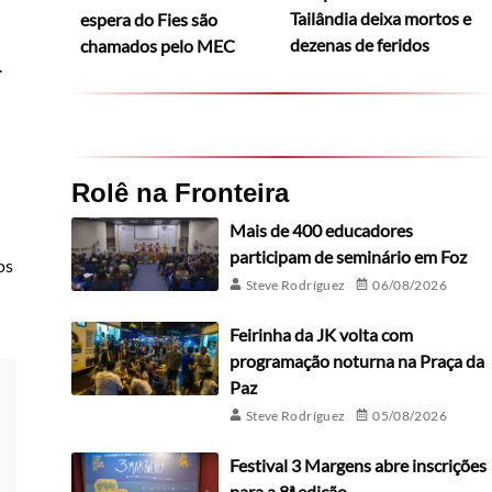
Tailândia deixa mortos e
espera do Fies são
dezenas de feridos
chamados pelo MEC
.
Rolê na Fronteira
Mais de 400 educadores
participam de seminário em Foz
os
Steve Rodríguez
06/08/2026
Feirinha da JK volta com
programação noturna na Praça da
Paz
Steve Rodríguez
05/08/2026
Festival 3 Margens abre inscrições
para a 8ª edição