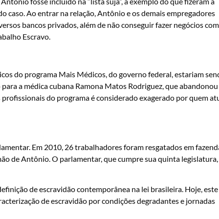
ntônio fosse incluído na “lista suja”, a exemplo do que fizeram a
 do caso. Ao entrar na relação, Antônio e os demais empregadores
iversos bancos privados, além de não conseguir fazer negócios com
abalho Escravo.
icos do programa Mais Médicos, do governo federal, estariam sen
rigo para a médica cubana Ramona Matos Rodriguez, que abandonou
os profissionais do programa é considerado exagerado por quem at
rlamentar. Em 2010, 26 trabalhadores foram resgatados em fazend
o de Antônio. O parlamentar, que cumpre sua quinta legislatura,
inição de escravidão contemporânea na lei brasileira. Hoje, este
aracterização de escravidão por condições degradantes e jornadas