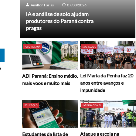
Amilton Farias
07/08/2026
IA e análise de solo ajudam
produtores do Paraná contra
pragas
PELO PARANÁ
SOCIEDADE
e
Lei Maria da Penha faz 20
ADI Paraná: Ensino médio,
anos entre avanços e
mais voos e muito mais
impunidade
EDUCAÇÃO
INTERNACIONAL
Ataque a escola na
Estudantes da lista de