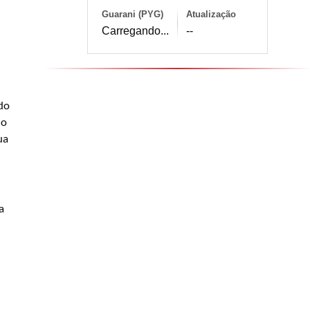
Guarani (PYG)
Atualização
Carregando...
--
do
 o
ua
a