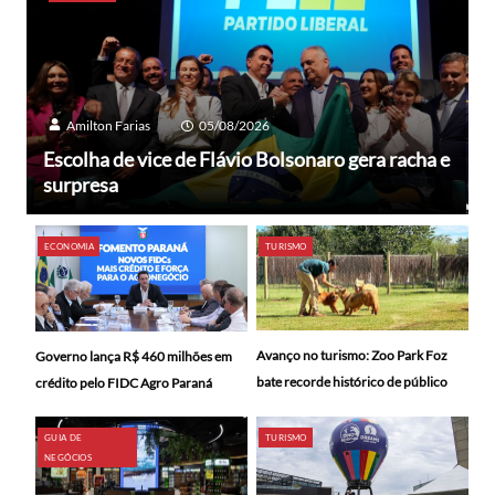
Amilton Farias
05/08/2026
Escolha de vice de Flávio Bolsonaro gera racha e
surpresa
ECONOMIA
TURISMO
Avanço no turismo: Zoo Park Foz
Governo lança R$ 460 milhões em
bate recorde histórico de público
crédito pelo FIDC Agro Paraná
GUIA DE
TURISMO
NEGÓCIOS