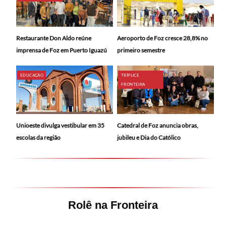
Restaurante Don Aldo reúne
Aeroporto de Foz cresce 28,8% no
imprensa de Foz em Puerto Iguazú
primeiro semestre
EDUCAÇÃO
TRÍPLICE
FRONTEIRA
Catedral de Foz anuncia obras,
Unioeste divulga vestibular em 35
jubileu e Dia do Católico
escolas da região
Rolê na Fronteira