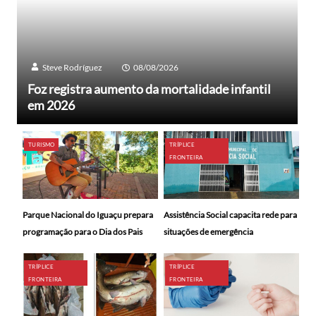
Steve Rodríguez
08/08/2026
Foz registra aumento da mortalidade infantil
em 2026
TURISMO
TRÍPLICE
FRONTEIRA
Parque Nacional do Iguaçu prepara
Assistência Social capacita rede para
programação para o Dia dos Pais
situações de emergência
TRÍPLICE
TRÍPLICE
FRONTEIRA
FRONTEIRA