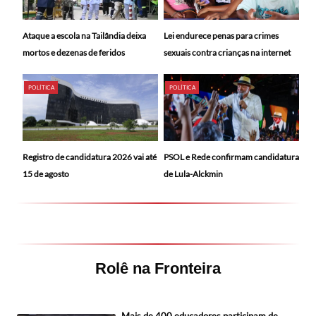
Ataque a escola na Tailândia deixa
Lei endurece penas para crimes
mortos e dezenas de feridos
sexuais contra crianças na internet
POLÍTICA
POLÍTICA
Registro de candidatura 2026 vai até
PSOL e Rede confirmam candidatura
15 de agosto
de Lula-Alckmin
Rolê na Fronteira