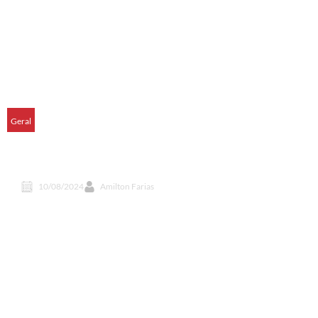
Geral
Escócia proíbe produção de alimentos
geneticamente modificados
10/08/2024
Amilton Farias