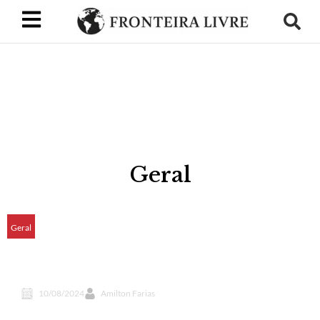
Geral
Geral
Fazendeiro do Pará é condenado a 91 anos de
prisão por trabalho escravo
10/08/2024
Amilton Farias