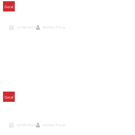
Geral
Escócia proíbe cultivo de transgênicos
10/08/2024
Amilton Farias
Geral
10% do lixo plástico nos oceanos vêm de pesca
fantasma
10/08/2024
Amilton Farias