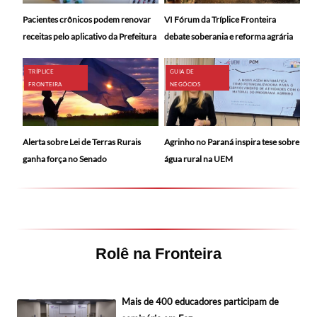
Pacientes crônicos podem renovar
VI Fórum da Tríplice Fronteira
receitas pelo aplicativo da Prefeitura
debate soberania e reforma agrária
TRÍPLICE
GUIA DE
FRONTEIRA
NEGÓCIOS
Alerta sobre Lei de Terras Rurais
Agrinho no Paraná inspira tese sobre
ganha força no Senado
água rural na UEM
Rolê na Fronteira
Mais de 400 educadores participam de