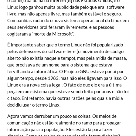
o começo da bolha da internet[8] nos Estados Unidos, e o
Linux logo ganhou muita publicidade pelo que era: software
livre, mas não apenas livre, mas também estável e seguro.
Companhias rodando o novo sistema operacional do Linux em
seus servidores proliferaram livremente, e as pessoas
cogitaram a “morte da Microsoft”.
É importante saber que o termo Linux não foi popularizado
pelos defensores do software livre (o movimento de código
aberto não existia naquele tempo), mas pela mídia de massa,
que precisava de um nome para o sistema que estava
fervilhando a informática. O Projeto GNU esteve por aí por
algum tempo, desde 1983, mas não eles ligavam para isso. O
Linux era a nova coisa legal. O fato de que ele era a última
peça em um sistema que esteve sendo feito por anos e não foi
citado. Entretanto, havia outras razões pelas quais a mídia
decidiu usar o termo Linux.
Agora vamos derrubar um pouco as coisas. Os meios de
comunicação não estão realmente no ramo para propagar
informação para a população. Eles estão lá para fazer
dinheiro. Como os meios de comunicação fazem dinheiro?