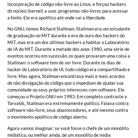
incorporação de código não-livre ao Linux, e forçou hackers
do núcleo (kernel) a usar, programas não-livres para acessar
a fonte. Ele era apolítico até onde vai a liberdade.
No GNU, temos Richard Stallman. Stallman era um estudante
de graduação no MIT durante a era de ouro dos hackers do
MIT, mas era um dos últimos hackers a habitar o Laboratório
de IA do MIT. Durante a metade dos anos 1980, uma série de
eventos ocorreu em sucessão, os quais provaram uma coisa a
Stallman: o software tem de ser livre. Durante os dias de
hacker do Laboratório de IA, todo código era compartilhado e
livre. Mas agora, Stallman encontrava mais e mais acordos
de não divulgação do código que o impediam de ajudar sua
comunidade ou seus próprios interesses com software. Ele
começou o Projeto GNU em 1983. Em completo contraste a
Torvalds, Stallman era extremamente político. Falava contra
software não-livre, seus abastecedores, e até mesmo contra
o movimento apolítico de código aberto.
Agora vamos imaginar: se você fosse o chefe de um monólito
midiático, ou melhor ainda, de um monólito de mídia