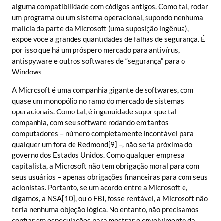
alguma compatibilidade com códigos antigos. Como tal, rodar
um programa ou um sistema operacional, supondo nenhuma
malícia da parte da Microsoft (uma suposição ingênua),
expõe você a grandes quantidades de falhas de segurança. É
por isso que há um próspero mercado para antivírus,
antispyware e outros softwares de “segurança” para o
Windows.
A Microsoft é uma companhia gigante de softwares, com
quase um monopólio no ramo do mercado de sistemas
operacionais. Como tal, é ingenuidade supor que tal
companhia, com seu software rodando em tantos
computadores – número completamente incontável para
qualquer um fora de Redmond[9] –, não seria próxima do
governo dos Estados Unidos. Como qualquer empresa
capitalista, a Microsoft não tem obrigação moral para com
seus usuários – apenas obrigações financeiras para com seus
acionistas. Portanto, se um acordo entre a Microsoft e,
digamos, a NSA[10], ou o FBI, fosse rentável, a Microsoft não
teria nenhuma objeção lógica. No entanto, não precisamos
confiar em especulações para mostrar o envolvimento da