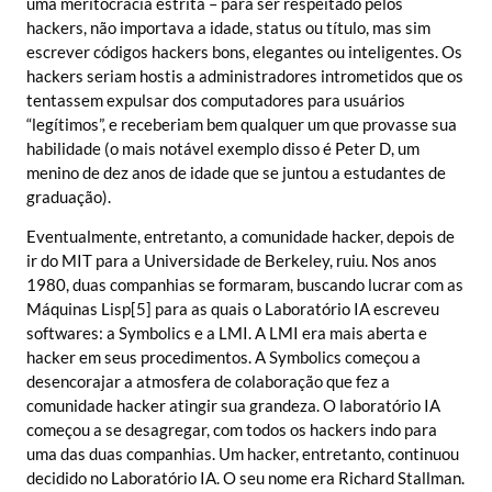
uma meritocracia estrita – para ser respeitado pelos
hackers, não importava a idade, status ou título, mas sim
escrever códigos hackers bons, elegantes ou inteligentes. Os
hackers seriam hostis a administradores intrometidos que os
tentassem expulsar dos computadores para usuários
“legítimos”, e receberiam bem qualquer um que provasse sua
habilidade (o mais notável exemplo disso é Peter D, um
menino de dez anos de idade que se juntou a estudantes de
graduação).
Eventualmente, entretanto, a comunidade hacker, depois de
ir do MIT para a Universidade de Berkeley, ruiu. Nos anos
1980, duas companhias se formaram, buscando lucrar com as
Máquinas Lisp[5] para as quais o Laboratório IA escreveu
softwares: a Symbolics e a LMI. A LMI era mais aberta e
hacker em seus procedimentos. A Symbolics começou a
desencorajar a atmosfera de colaboração que fez a
comunidade hacker atingir sua grandeza. O laboratório IA
começou a se desagregar, com todos os hackers indo para
uma das duas companhias. Um hacker, entretanto, continuou
decidido no Laboratório IA. O seu nome era Richard Stallman.