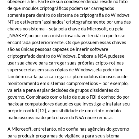
obedecer a lei. Parte de sua condescendência reside no fato
de que módulos criptográficos podem ser carregados
somente para dentro do sistema de criptografia do Windows
NT se estiverem “assinados” criptograficamente por uma das
chaves no sistema – seja pela chave da Microsoft, ou pela
_NSAKEY, ou por uma misteriosa chave terciária que fosse
encontrada posteriormente. Os que possuem essas chaves
são as únicas pessoas capazes de inserir software
criptografado dentro do Windows. Embora a NSA pudesse
usar sua chave para carregar suas próprias cripto-rotinas
supersecretas em suas cópias de Windows, ela poderiam
também usá-la para carregar cripto-módulos danosos ou de
monitoramento em sistemas comprometidos – por exemplo,
valeria a pena espiar decisões de grupos dissidentes do
governo. Combinado com o fato de que o FBI é conhecido por
hackear computadores daqueles que investiga e instalar seu
próprio rootkit[12], a possibilidade de um cripto-módulo
malicioso assinado pela chave da NSA não é remota.
A Microsoft, entretanto, não confia nas agências do governo
para produzir programas de vigilância para seu sistema