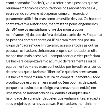
eram chamadas “hacks”), veio a referir-se a pessoas que se
reuniam em torno de computadores no Laboratório de I.A.,
escrevendo software não apenas como um exercício
puramente utilitário, mas como um estilo de vida. Os hackers
contestavam a autoridade, manifestada pelos engenheiros
da IBM que os mantinham longe dos monstruosos
mainframes[4] do lado de fora do laboratório de IA. Enquanto
os pesados computadores da IBM eram mantidos por um
grupo de “padres” que limitavam o acesso a todas as outras
pessoas, os hackers tinham seu próprio computador, muito
menor, mas mais acessível – computador que eles preferiam.
Os hackers desprezavam o acúmulo de ferramentas ou de
equipamentos – eles eram conhecidos por invadir escritórios
de pessoas que o faziam e “libertar” o que eles precisavam.
Os hackers tinham uma cultura de compartilhamento – todo
o código que escreviam era mantido (em bobinas de papel,
porque era assim que o código era armazenado então) em
uma mesa no laboratório de IA, dando a qualquer um a
habilidade de aprender daqueles que vinham antes, e adaptar
seus projetos para novas coisas. E os hackers mantinham