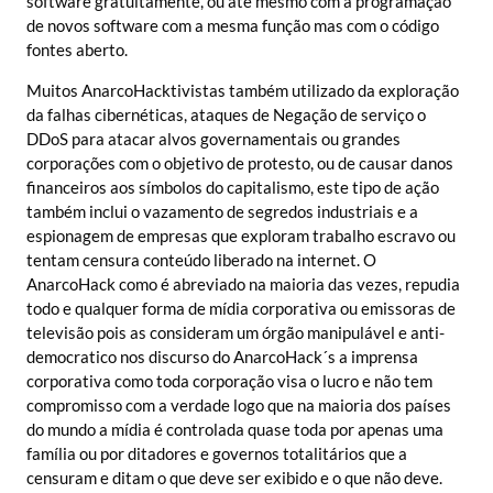
software gratuitamente, ou até mesmo com a programação
de novos software com a mesma função mas com o código
fontes aberto.
Muitos AnarcoHacktivistas também utilizado da exploração
da falhas cibernéticas, ataques de Negação de serviço o
DDoS para atacar alvos governamentais ou grandes
corporações com o objetivo de protesto, ou de causar danos
financeiros aos símbolos do capitalismo, este tipo de ação
também inclui o vazamento de segredos industriais e a
espionagem de empresas que exploram trabalho escravo ou
tentam censura conteúdo liberado na internet. O
AnarcoHack como é abreviado na maioria das vezes, repudia
todo e qualquer forma de mídia corporativa ou emissoras de
televisão pois as consideram um órgão manipulável e anti-
democratico nos discurso do AnarcoHack´s a imprensa
corporativa como toda corporação visa o lucro e não tem
compromisso com a verdade logo que na maioria dos países
do mundo a mídia é controlada quase toda por apenas uma
família ou por ditadores e governos totalitários que a
censuram e ditam o que deve ser exibido e o que não deve.