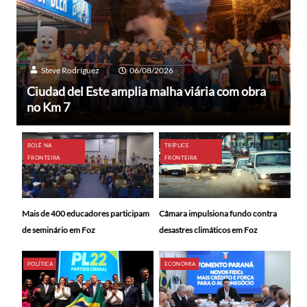
Steve Rodríguez
06/08/2026
Ciudad del Este amplia malha viária com obra
no Km 7
ROLÊ NA
TRÍPLICE
FRONTEIRA
FRONTEIRA
Mais de 400 educadores participam
Câmara impulsiona fundo contra
de seminário em Foz
desastres climáticos em Foz
POLÍTICA
ECONOMIA