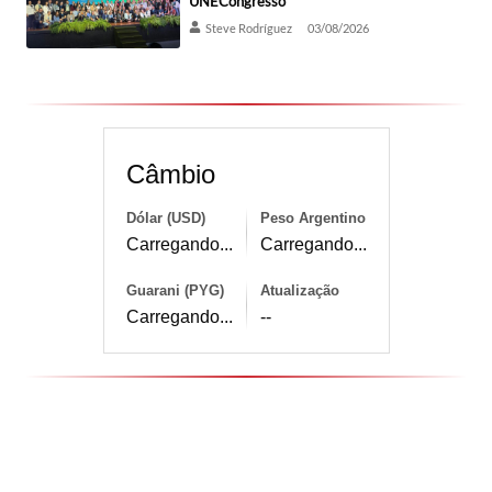
UNECongresso
Steve Rodríguez
03/08/2026
Câmbio
Dólar (USD)
Peso Argentino
Carregando...
Carregando...
Guarani (PYG)
Atualização
Carregando...
--