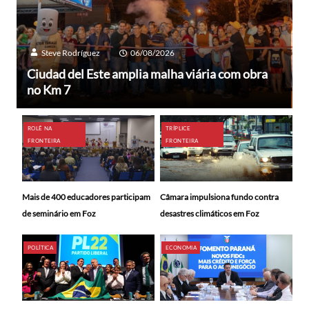
Steve Rodríguez
06/08/2026
Ciudad del Este amplia malha viária com obra
no Km 7
ROLÊ NA
TRÍPLICE
FRONTEIRA
FRONTEIRA
Mais de 400 educadores participam
Câmara impulsiona fundo contra
de seminário em Foz
desastres climáticos em Foz
POLÍTICA
ECONOMIA