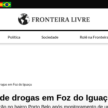
Política
Sociedade
Rolê na Fronteir
rogas em Foz do Iguaçu
de drogas em Foz do Igua
ão no bairro Porto Belo após monitoramento de um