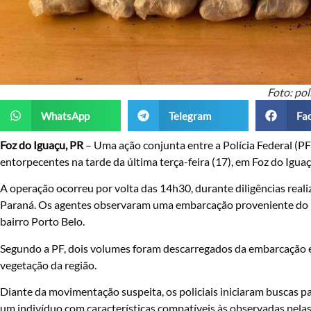
Foto: pol
WhatsApp
Telegram
Fa
Foz do Iguaçu, PR
– Uma ação conjunta entre a Polícia Federal (PF)
entorpecentes na tarde da última terça-feira (17), em Foz do Igua
A operação ocorreu por volta das 14h30, durante diligências reali
Paraná. Os agentes observaram uma embarcação proveniente do P
bairro Porto Belo.
Segundo a PF, dois volumes foram descarregados da embarcação e 
vegetação da região.
Diante da movimentação suspeita, os policiais iniciaram buscas p
um indivíduo com características compatíveis às observadas pelas 