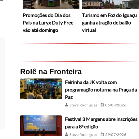
Promoções do Dia dos
Turismo em Foz do Iguaçu
Pais na Luryx Duty Free
ganha atração de balão
vão até domingo
virtual
Rolê na Fronteira
Feirinha da JK volta com
programação noturna na Praça da
Paz
Steve Rodríguez
05/08/2026
Festival 3 Margens abre inscrições
para a 8ª edição
Steve Rodríguez
29/07/2026