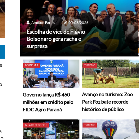
Amilton Farias
05/08/2026
Escolha de vice de Flávio
Bolsonaro gera racha e
surpresa
de
ECONOMIA
TURISMO
io
Avanço no turismo: Zoo
Governo lança R$ 460
Park Foz bate recorde
milhões em crédito pelo
histórico de público
FIDC Agro Paraná
GUIA DE NEGÓCIOS
TURISMO
o,
Ao