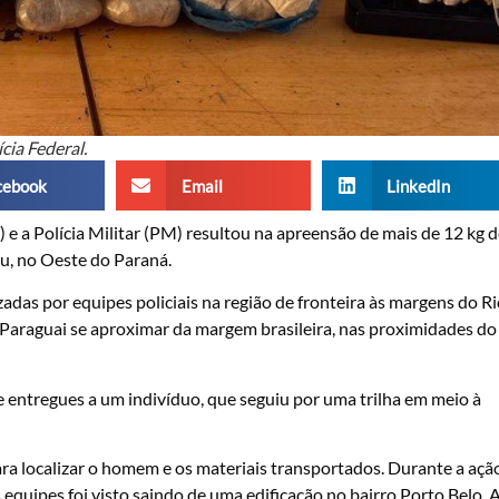
ícia Federal.
cebook
Email
LinkedIn
 e a Polícia Militar (PM) resultou na apreensão de mais de 12 kg 
çu, no Oeste do Paraná.
zadas por equipes policiais na região de fronteira às margens do R
araguai se aproximar da margem brasileira, nas proximidades do
entregues a um indivíduo, que seguiu por uma trilha em meio à
ara localizar o homem e os materiais transportados. Durante a açã
equipes foi visto saindo de uma edificação no bairro Porto Belo. 