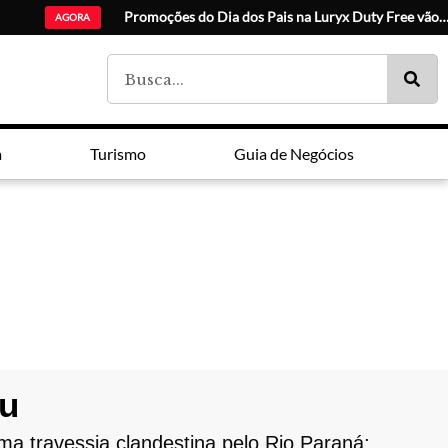
Escolha de
AGORA
a
Turismo
Guia de Negócios
çu
a travessia clandestina pelo Rio Paraná;