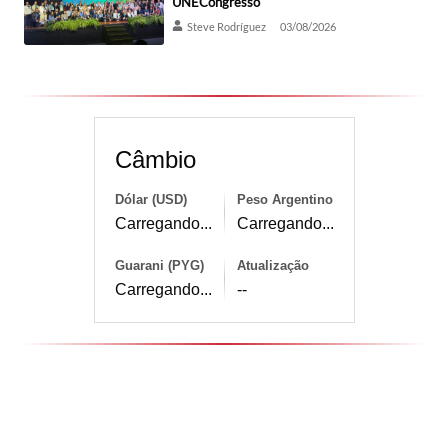
UNECongresso
Steve Rodríguez
03/08/2026
Câmbio
Dólar (USD)
Peso Argentino
Carregando...
Carregando...
Guarani (PYG)
Atualização
Carregando...
--