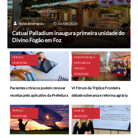
Steve Rodríguez
06/08/2026
Catuaí Palladium inaugura primeira unidade do
Divino Fogão em Foz
TRÍPLICE
FÓRUM SOCIAL E
FRONTEIRA
POPULAR DA
TRÍPLICE
FRONTEIRA
Pacientes crônicos podem renovar
VI Fórum da Tríplice Fronteira
receitas pelo aplicativo da Prefeitura
debate soberania e reforma agrária
TRÍPLICE
GUIA DE
FRONTEIRA
NEGÓCIOS