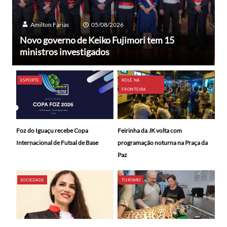
Amilton Farias
05/08/2026
Novo governo de Keiko Fujimori tem 15
ministros investigados
ESPORTE
ROLÊ NA
FRONTEIRA
Foz do Iguaçu recebe Copa
Feirinha da JK volta com
Internacional de Futsal de Base
programação noturna na Praça da
Paz
SOCIEDADE
TURISMO