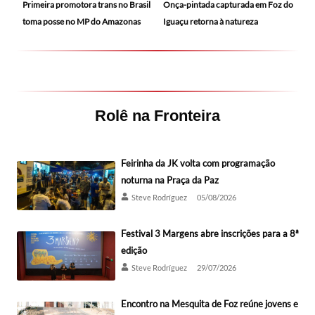
Primeira promotora trans no Brasil
Onça-pintada capturada em Foz do
toma posse no MP do Amazonas
Iguaçu retorna à natureza
Rolê na Fronteira
Feirinha da JK volta com programação
noturna na Praça da Paz
Steve Rodríguez
05/08/2026
Festival 3 Margens abre inscrições para a 8ª
edição
Steve Rodríguez
29/07/2026
Encontro na Mesquita de Foz reúne jovens e