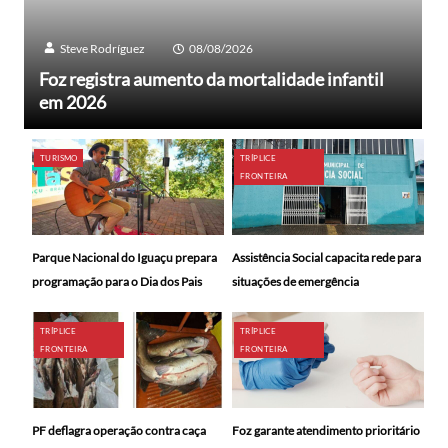
Steve Rodríguez
08/08/2026
Foz registra aumento da mortalidade infantil
em 2026
TURISMO
TRÍPLICE
FRONTEIRA
Parque Nacional do Iguaçu prepara
Assistência Social capacita rede para
programação para o Dia dos Pais
situações de emergência
TRÍPLICE
TRÍPLICE
FRONTEIRA
FRONTEIRA
PF deflagra operação contra caça
Foz garante atendimento prioritário